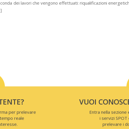
nda dei lavori che vengono effettuati: riqualificazioni energetiche 
]
UTENTE?
VUOI CONOSCE
forma per prelevare
Entra nella sezione
tempo reale
i servizi SPOT 
interesse.
prelevare i d