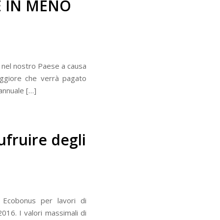
E IN MENO
se nel nostro Paese a causa
aggiore che verrà pagato
annuale […]
ufruire degli
 Ecobonus per lavori di
016. I valori massimali di