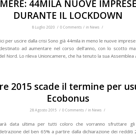
ERE: 44MILA NUOVE IMPRES
DURANTE IL LOCKDOWN
8 Luglio 2020
/
0 Comments
/
in
News
/
egici per uscire dalla crisi Sono già 44mila in meno le nuove impre
 destinato ad aumentare nel corso dell’anno, con lo scotto m
 del Nord. Lo rileva Unioncamere, che ha tenuto la sua Assemblea 
re 2015 scade il termine per us
Ecobonus
28 Agosto 2015
/
0 Comments
/
in
News
/
rà data ultima per tutti coloro che vorranno sfruttare gli
detrazione del ben 65% a partire dalla dichiarazione dei redditi 2