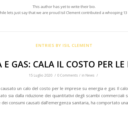
This author has yet to write their bio.
le lets just say that we are proud
Isil Clement
contributed a whooping 13 
ENTRIES BY ISIL CLEMENT
 E GAS: CALA IL COSTO PER LE
15 Luglio 2020
/
0 Comments
/
in
News
/
causato un calo del costo per le imprese su energia e gas Il calo
ato sia dalla riduzione dei quantitativi degli scambi commerciali si
ne dei consumi causati dall’emergenza sanitaria, ha comportato una