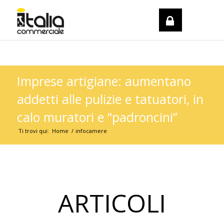
REGISTRATI / LOGIN
Imprese artigiane: aumentano
addetti alle pulizie e tatuatori, in
calo muratori e “padroncini”
Ti trovi qui:
Home
/
infocamere
ARTICOLI